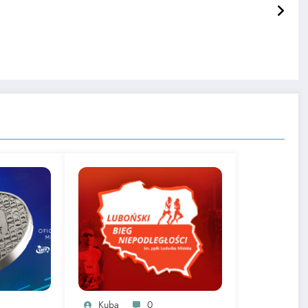
!
Kuba
0