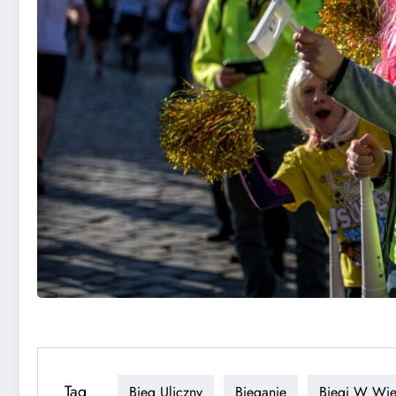
Tag
Bieg Uliczny
Bieganie
Biegi W Wie