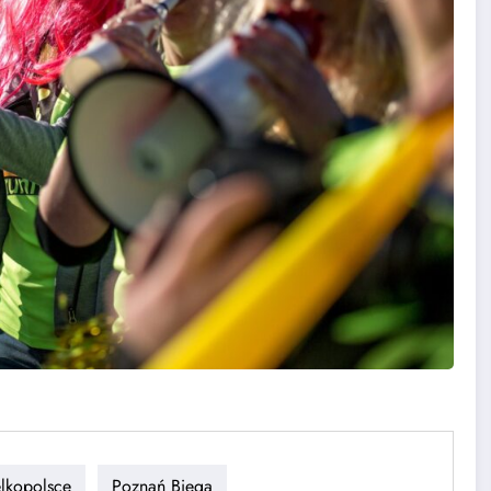
lkopolsce
Poznań Biega