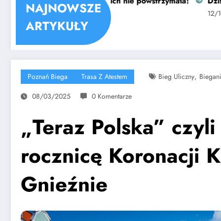
AIL w Poznaniu: zima ich nie powstrzymała!
Dziś 4095 
NAJNOWSZE
026
12/10/2025
ARTYKUŁY
,
Poznań Biega
Trasa Z Atestem
Bieg Uliczny
Biegan
08/03/2025
0 Komentarze
„Teraz Polska” czyl
rocznicę Koronacji K
Gnieźnie