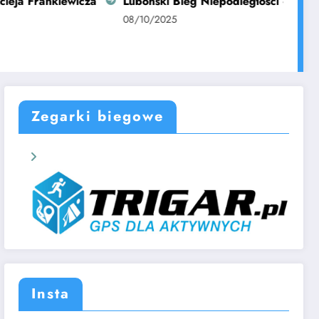
ankiewicza
Luboński Bieg Niepodległości – ponad 700 os
08/10/2025
Zegarki biegowe
Insta