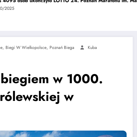
osób ukończyło LOTTO 24. Poznań Maratonu im. Macieja Fr
,
,
ie
Biegi W Wielkopolsce
Poznań Biega
Kuba
i biegiem w 1000.
rólewskiej w