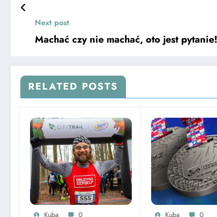
Next post
Machać czy nie machać, oto jest pytanie
RELATED POSTS
Kuba
0
Kuba
0